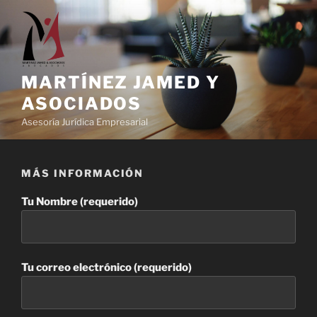
Ir
al
contenido
MARTÍNEZ JAMED Y
ASOCIADOS
Asesoría Jurídica Empresarial
MÁS INFORMACIÓN
Tu Nombre (requerido)
Tu correo electrónico (requerido)